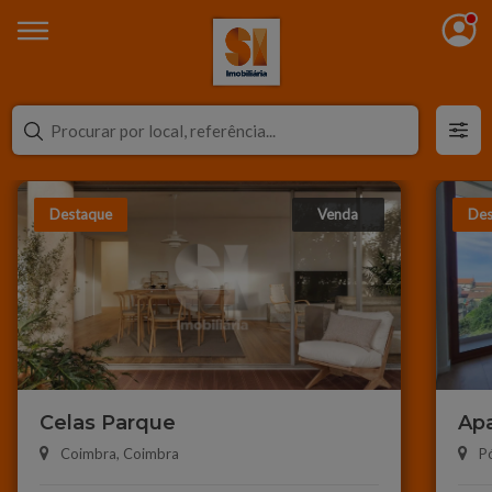
Destaque
Venda
Des
Celas Parque
Ap
de 
Coimbra,
Coimbra
P