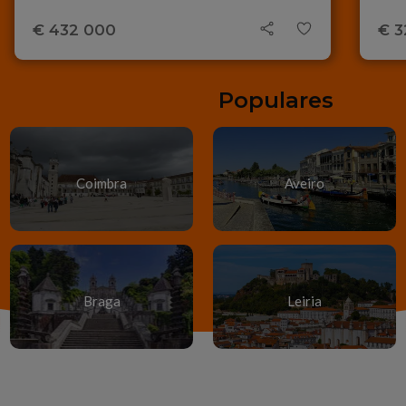
€ 432 000
€ 3
Localizações
Populares
Coimbra
Aveiro
Braga
Leiria