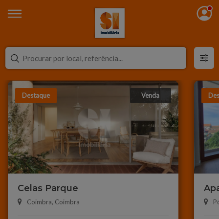
Destaque
Venda
Des
Celas Parque
Ap
de 
Coimbra,
Coimbra
P