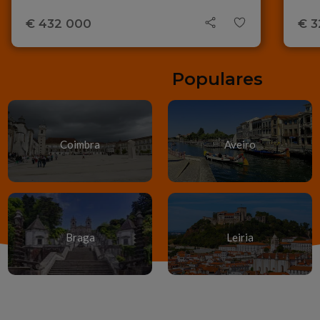
€ 432 000
€ 3
Localizações
Populares
Coimbra
Aveiro
Braga
Leiria