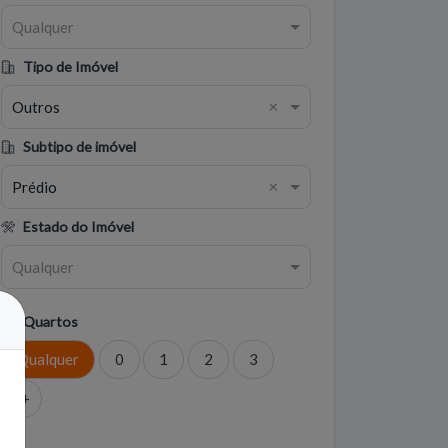
Qualquer
Tipo de Imóvel
×
Outros
Subtipo de imóvel
×
Prédio
Estado do Imóvel
Qualquer
Quartos
Qualquer
0
1
2
3
4+