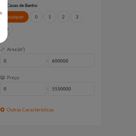
Casas de Banho
a.
Qualquer
0
1
2
3
4+
Area (m²)
-
Preço
-
Outras Características